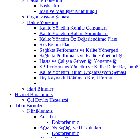
Hastane Yönetimi
Başhekim
İdari ve Mali İşler Müdürlüğü
Organizasyon Şeması
Kalite Yönetimi
Kalite Yönetim Komite Çalışanları
Kalite Yönetim Bölüm Sorumluları
Kalite Yönetim Öz Değerlendirme Planı
Sks Eğitim Planı
Sağlıkta Performans ve Kalite Yönergesi
Sağlıkta Performans ve Kalite Yönetmeliği
Hasta ve Çalışan Güvenliği Yönetmeliği
SB Performans Yönetim ve Kalite Daire Başkanlığ
Kalite Yönetim Birimi Organizasyon Şeması
Dış Kaynaklı Döküman Kayıt Formu
İdari Birimler
Hizmet Binalarımız
Çal Devlet Hastanesi
Tıbbi Birimler
Kliniklerimiz
Acil Tıp
Doktorlarımız
Ağız Diş Sağlığı ve Hastalıkları
Doktorlarımız