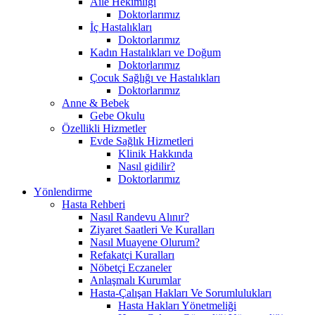
Aile Hekimliği
Doktorlarımız
İç Hastalıkları
Doktorlarımız
Kadın Hastalıkları ve Doğum
Doktorlarımız
Çocuk Sağlığı ve Hastalıkları
Doktorlarımız
Anne & Bebek
Gebe Okulu
Özellikli Hizmetler
Evde Sağlık Hizmetleri
Klinik Hakkında
Nasıl gidilir?
Doktorlarımız
Yönlendirme
Hasta Rehberi
Nasıl Randevu Alınır?
Ziyaret Saatleri Ve Kuralları
Nasıl Muayene Olurum?
Refakatçi Kuralları
Nöbetçi Eczaneler
Anlaşmalı Kurumlar
Hasta-Çalışan Hakları Ve Sorumlulukları
Hasta Hakları Yönetmeliği