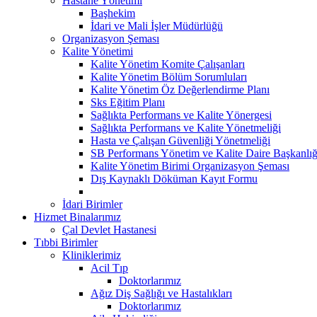
Hastane Yönetimi
Başhekim
İdari ve Mali İşler Müdürlüğü
Organizasyon Şeması
Kalite Yönetimi
Kalite Yönetim Komite Çalışanları
Kalite Yönetim Bölüm Sorumluları
Kalite Yönetim Öz Değerlendirme Planı
Sks Eğitim Planı
Sağlıkta Performans ve Kalite Yönergesi
Sağlıkta Performans ve Kalite Yönetmeliği
Hasta ve Çalışan Güvenliği Yönetmeliği
SB Performans Yönetim ve Kalite Daire Başkanlığ
Kalite Yönetim Birimi Organizasyon Şeması
Dış Kaynaklı Döküman Kayıt Formu
İdari Birimler
Hizmet Binalarımız
Çal Devlet Hastanesi
Tıbbi Birimler
Kliniklerimiz
Acil Tıp
Doktorlarımız
Ağız Diş Sağlığı ve Hastalıkları
Doktorlarımız