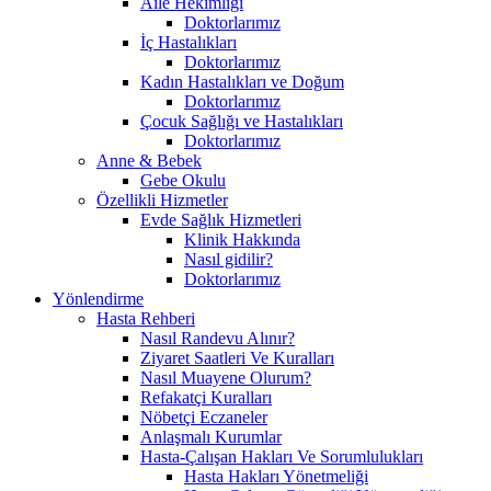
Aile Hekimliği
Doktorlarımız
İç Hastalıkları
Doktorlarımız
Kadın Hastalıkları ve Doğum
Doktorlarımız
Çocuk Sağlığı ve Hastalıkları
Doktorlarımız
Anne & Bebek
Gebe Okulu
Özellikli Hizmetler
Evde Sağlık Hizmetleri
Klinik Hakkında
Nasıl gidilir?
Doktorlarımız
Yönlendirme
Hasta Rehberi
Nasıl Randevu Alınır?
Ziyaret Saatleri Ve Kuralları
Nasıl Muayene Olurum?
Refakatçi Kuralları
Nöbetçi Eczaneler
Anlaşmalı Kurumlar
Hasta-Çalışan Hakları Ve Sorumlulukları
Hasta Hakları Yönetmeliği