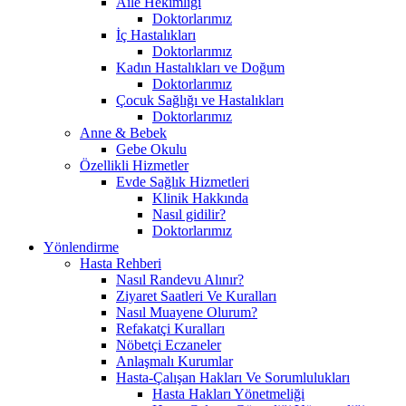
Aile Hekimliği
Doktorlarımız
İç Hastalıkları
Doktorlarımız
Kadın Hastalıkları ve Doğum
Doktorlarımız
Çocuk Sağlığı ve Hastalıkları
Doktorlarımız
Anne & Bebek
Gebe Okulu
Özellikli Hizmetler
Evde Sağlık Hizmetleri
Klinik Hakkında
Nasıl gidilir?
Doktorlarımız
Yönlendirme
Hasta Rehberi
Nasıl Randevu Alınır?
Ziyaret Saatleri Ve Kuralları
Nasıl Muayene Olurum?
Refakatçi Kuralları
Nöbetçi Eczaneler
Anlaşmalı Kurumlar
Hasta-Çalışan Hakları Ve Sorumlulukları
Hasta Hakları Yönetmeliği