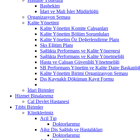
Hastane Yönetimi
Başhekim
İdari ve Mali İşler Müdürlüğü
Organizasyon Şeması
Kalite Yönetimi
Kalite Yönetim Komite Çalışanları
Kalite Yönetim Bölüm Sorumluları
Kalite Yönetim Öz Değerlendirme Planı
Sks Eğitim Planı
Sağlıkta Performans ve Kalite Yönergesi
Sağlıkta Performans ve Kalite Yönetmeliği
Hasta ve Çalışan Güvenliği Yönetmeliği
SB Performans Yönetim ve Kalite Daire Başkanlığ
Kalite Yönetim Birimi Organizasyon Şeması
Dış Kaynaklı Döküman Kayıt Formu
İdari Birimler
Hizmet Binalarımız
Çal Devlet Hastanesi
Tıbbi Birimler
Kliniklerimiz
Acil Tıp
Doktorlarımız
Ağız Diş Sağlığı ve Hastalıkları
Doktorlarımız