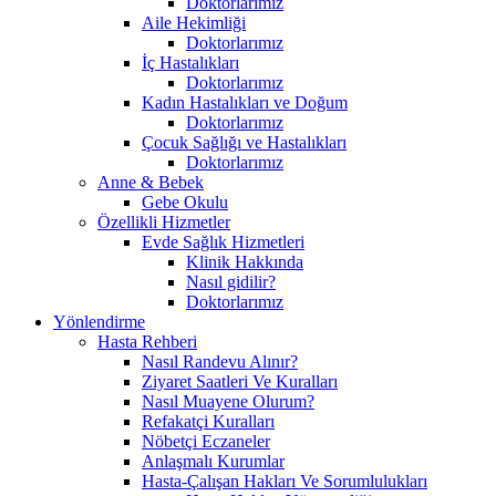
Doktorlarımız
Aile Hekimliği
Doktorlarımız
İç Hastalıkları
Doktorlarımız
Kadın Hastalıkları ve Doğum
Doktorlarımız
Çocuk Sağlığı ve Hastalıkları
Doktorlarımız
Anne & Bebek
Gebe Okulu
Özellikli Hizmetler
Evde Sağlık Hizmetleri
Klinik Hakkında
Nasıl gidilir?
Doktorlarımız
Yönlendirme
Hasta Rehberi
Nasıl Randevu Alınır?
Ziyaret Saatleri Ve Kuralları
Nasıl Muayene Olurum?
Refakatçi Kuralları
Nöbetçi Eczaneler
Anlaşmalı Kurumlar
Hasta-Çalışan Hakları Ve Sorumlulukları