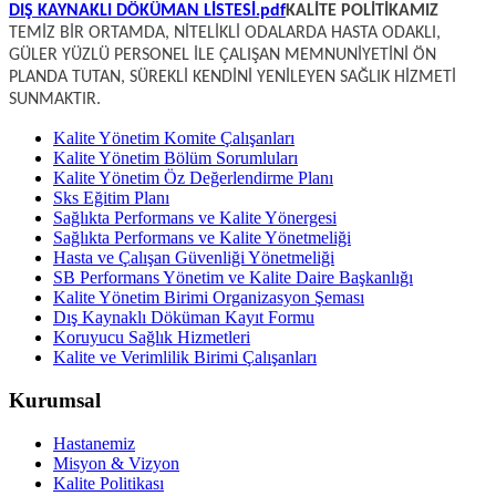
DIŞ KAYNAKLI DÖKÜMAN LİSTESİ.pdf
KALİTE POLİTİKAMIZ
TEMİZ BİR ORTAMDA, NİTELİKLİ ODALARDA HASTA ODAKLI,
GÜLER YÜZLÜ PERSONEL İLE ÇALIŞAN MEMNUNİYETİNİ ÖN
PLANDA TUTAN, SÜREKLİ KENDİNİ YENİLEYEN SAĞLIK HİZMETİ
SUNMAKTIR.
Kalite Yönetim Komite Çalışanları
Kalite Yönetim Bölüm Sorumluları
Kalite Yönetim Öz Değerlendirme Planı
Sks Eğitim Planı
Sağlıkta Performans ve Kalite Yönergesi
Sağlıkta Performans ve Kalite Yönetmeliği
Hasta ve Çalışan Güvenliği Yönetmeliği
SB Performans Yönetim ve Kalite Daire Başkanlığı
Kalite Yönetim Birimi Organizasyon Şeması
Dış Kaynaklı Döküman Kayıt Formu
Koruyucu Sağlık Hizmetleri
Kalite ve Verimlilik Birimi Çalışanları
Kurumsal
Hastanemiz
Misyon & Vizyon
Kalite Politikası