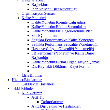
Hastane Yönetimi
Başhekim
İdari ve Mali İşler Müdürlüğü
Organizasyon Şeması
Kalite Yönetimi
Kalite Yönetim Komite Çalışanları
Kalite Yönetim Bölüm Sorumluları
Kalite Yönetim Öz Değerlendirme Planı
Sks Eğitim Planı
Sağlıkta Performans ve Kalite Yönergesi
Sağlıkta Performans ve Kalite Yönetmeliği
Hasta ve Çalışan Güvenliği Yönetmeliği
SB Performans Yönetim ve Kalite Daire
Başkanlığı
Kalite Yönetim Birimi Organizasyon Şeması
Dış Kaynaklı Döküman Kayıt Formu
İdari Birimler
Hizmet Binalarımız
Çal Devlet Hastanesi
Tıbbi Birimler
Kliniklerimiz
Acil Tıp
Doktorlarımız
Ağız Diş Sağlığı ve Hastalıkları