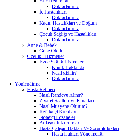
Aile Hekimliği
Doktorlarımız
İç Hastalıkları
Doktorlarımız
Kadın Hastalıkları ve Doğum
Doktorlarımız
Çocuk Sağlığı ve Hastalıkları
Doktorlarımız
Anne & Bebek
Gebe Okulu
Özellikli Hizmetler
Evde Sağlık Hizmetleri
Klinik Hakkında
Nasıl gidilir?
Doktorlarımız
Yönlendirme
Hasta Rehberi
Nasıl Randevu Alınır?
Ziyaret Saatleri Ve Kuralları
Nasıl Muayene Olurum?
Refakatçi Kuralları
Nöbetçi Eczaneler
Anlaşmalı Kurumlar
Hasta-Çalışan Hakları Ve Sorumlulukları
Hasta Hakları Yönetmeliği