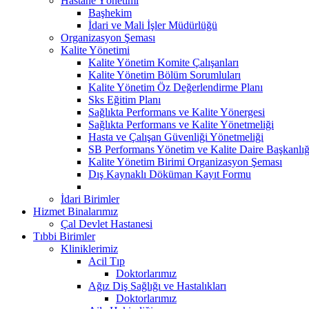
Hastane Yönetimi
Başhekim
İdari ve Mali İşler Müdürlüğü
Organizasyon Şeması
Kalite Yönetimi
Kalite Yönetim Komite Çalışanları
Kalite Yönetim Bölüm Sorumluları
Kalite Yönetim Öz Değerlendirme Planı
Sks Eğitim Planı
Sağlıkta Performans ve Kalite Yönergesi
Sağlıkta Performans ve Kalite Yönetmeliği
Hasta ve Çalışan Güvenliği Yönetmeliği
SB Performans Yönetim ve Kalite Daire Başkanlığ
Kalite Yönetim Birimi Organizasyon Şeması
Dış Kaynaklı Döküman Kayıt Formu
İdari Birimler
Hizmet Binalarımız
Çal Devlet Hastanesi
Tıbbi Birimler
Kliniklerimiz
Acil Tıp
Doktorlarımız
Ağız Diş Sağlığı ve Hastalıkları
Doktorlarımız