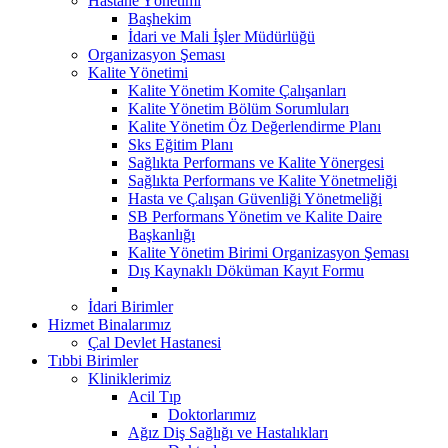
Hastane Yönetimi
Başhekim
İdari ve Mali İşler Müdürlüğü
Organizasyon Şeması
Kalite Yönetimi
Kalite Yönetim Komite Çalışanları
Kalite Yönetim Bölüm Sorumluları
Kalite Yönetim Öz Değerlendirme Planı
Sks Eğitim Planı
Sağlıkta Performans ve Kalite Yönergesi
Sağlıkta Performans ve Kalite Yönetmeliği
Hasta ve Çalışan Güvenliği Yönetmeliği
SB Performans Yönetim ve Kalite Daire
Başkanlığı
Kalite Yönetim Birimi Organizasyon Şeması
Dış Kaynaklı Döküman Kayıt Formu
İdari Birimler
Hizmet Binalarımız
Çal Devlet Hastanesi
Tıbbi Birimler
Kliniklerimiz
Acil Tıp
Doktorlarımız
Ağız Diş Sağlığı ve Hastalıkları