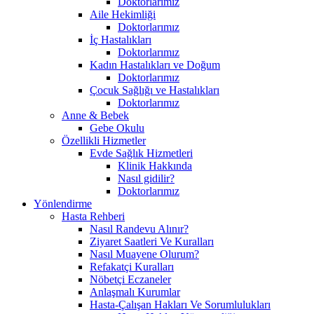
Doktorlarımız
Aile Hekimliği
Doktorlarımız
İç Hastalıkları
Doktorlarımız
Kadın Hastalıkları ve Doğum
Doktorlarımız
Çocuk Sağlığı ve Hastalıkları
Doktorlarımız
Anne & Bebek
Gebe Okulu
Özellikli Hizmetler
Evde Sağlık Hizmetleri
Klinik Hakkında
Nasıl gidilir?
Doktorlarımız
Yönlendirme
Hasta Rehberi
Nasıl Randevu Alınır?
Ziyaret Saatleri Ve Kuralları
Nasıl Muayene Olurum?
Refakatçi Kuralları
Nöbetçi Eczaneler
Anlaşmalı Kurumlar
Hasta-Çalışan Hakları Ve Sorumlulukları